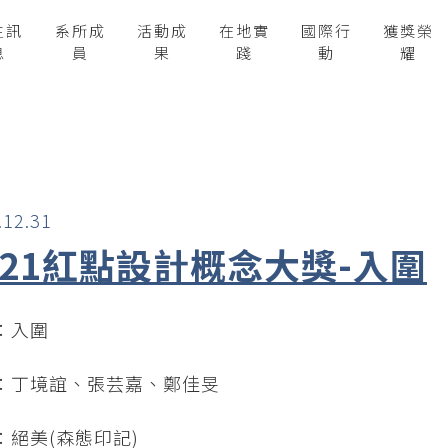
生訊
系所成
活動成
在地實
國際行
獲獎榮
息
員
果
踐
動
耀
.12.31
021紅點設計概念大獎-入圍
：入圍
：丁境誼、張芸嘉、鄭佳旻
：絕美(森態印記)