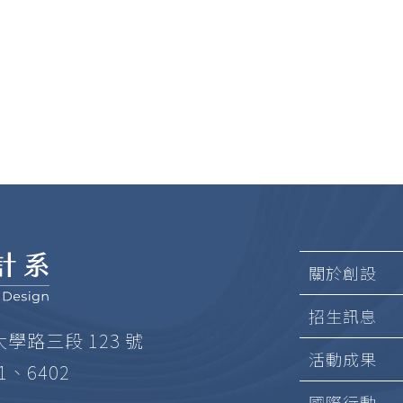
關於創設
招生訊息
大學路三段 123 號
活動成果
01、6402
國際行動