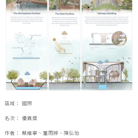
區域： 國際
名次： 優異獎
作者： 蔡維寧、董雨婷、陳弘怡