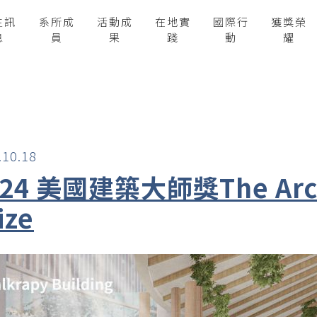
生訊
系所成
活動成
在地實
國際行
獲獎榮
息
員
果
踐
動
耀
.10.18
24 美國建築大師獎The Archi
ize