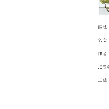
區域
名次
作者
指導
主題：