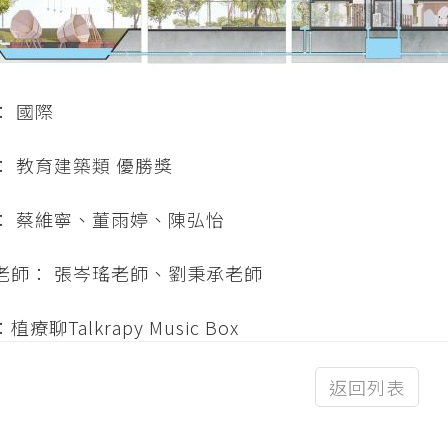
： 國際
： 教育建築類 優勝獎
： 蔡維寧、董雨婷、陳弘怡
老師： 張岑瑤老師、劉秉承老師
植療聊Talkrapy Music Box
返回列表