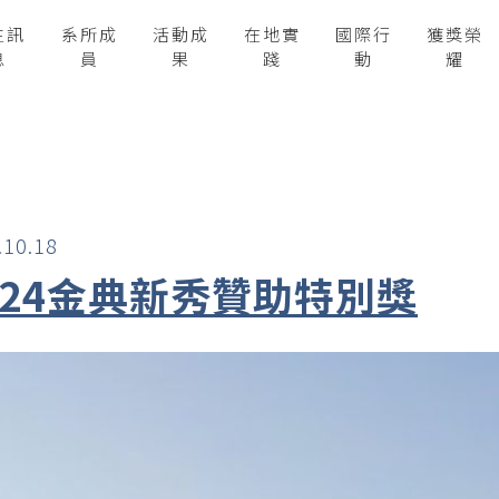
生訊
系所成
活動成
在地實
國際行
獲獎榮
息
員
果
踐
動
耀
.10.18
024金典新秀贊助特別獎