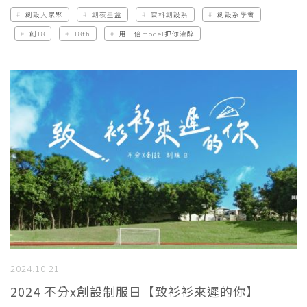
創設大家聚
創夜星盒
雲科創設系
創設系學會
創18
18th
用一倍model把你灌醉
2024.10.21
2024 不分x創設制服日【致衫衫來遲的你】