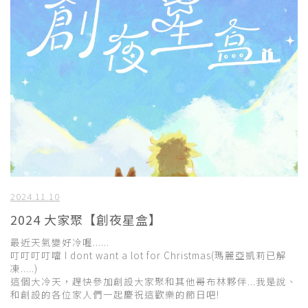
2024.11.10
2024 大家聚【創夜星盒】
最近天氣變好冷喔......
叮叮叮叮噹 I dont want a lot for Christmas(瑪麗亞凱莉已解
凍.....)
這個大冷天，趕快參加創設大家聚和其他哥布林夥伴...我是說、
和創設的各位家人們一起慶祝這歡樂的節日吧!