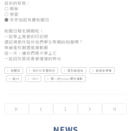
目前的狀態：
〇 曖昧
〇 戀愛
● 來參加超有趣制服日
制服日報名開跑啦！
一起穿上青春的印記吧
還記得那件陪伴我們學生時期的制服嗎？
無論是校服還是運動服
這一天，讓我們再次穿上它
一起回到那段青春懵懂的時光
制服日
致衫衫來遲的你
雲科創設系
創設系學會
創18
18th
用一倍model把你灌醉
(current)
1
NEWS