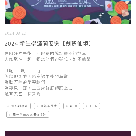
2024.08.29
2024 新生學涯開展營【創夢仙境】
在幽靜的午後，河畔邊的說話聲不絕於耳
大家聚在一起，暢談他們的夢想，好不熱鬧
「唰----唰-------」
倏忽即逝的黑影穿過午後的草叢
驚動河畔的愛麗絲們
為窺見一面，三五成群屁顛跟上去
還有天空一抹斜陽.........
雲科創設系
創設系學會
創18
18th
用一倍model把你灌醉