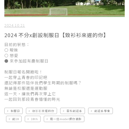
2024.10.21
2024 不分x創設制服日【致衫衫來遲的你】
目前的狀態：
〇 曖昧
〇 戀愛
● 來參加超有趣制服日
制服日報名開跑啦！
一起穿上青春的印記吧
還記得那件陪伴我們學生時期的制服嗎？
無論是校服還是運動服
這一天，讓我們再次穿上它
一起回到那段青春懵懂的時光
制服日
致衫衫來遲的你
雲科創設系
創設系學會
創18
18th
用一倍model把你灌醉