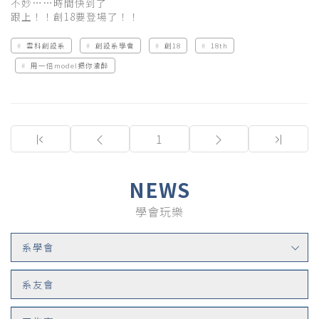
不妙……時間快到了
跟上！！創18要登場了！！
雲科創設系
創設系學會
創18
18th
用一倍model把你灌醉
(current)
1
NEWS
學會玩樂
系學會
系友會