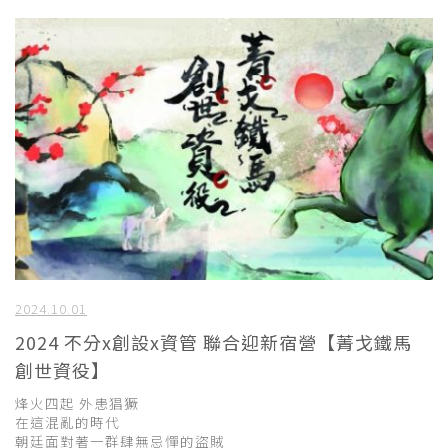
2024.10.01
2024 不分x創設x資管 聯合迎新宿營【菁戈鐵馬
創世資役】
烽火四起 外患猖獗
在這混亂的時代
朝廷面對著一群肆無忌憚的盜賊