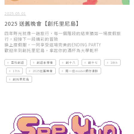
2025.05.01
2025 送舊晚會【創托里尼島】
四年時光就像一趟旅行，每一個階段的結束猶如一場度假旅
行，迎接下一段精彩的冒險
換上度假服，一同享受這場完美的ENDING PARTY
歡迎來到創托里尼島，拿起你的酒杯為大學乾杯
雲科創設
創設系學會
創十八
創十七
18th
17th
2025送舊晚會
用一倍model把你灌醉
創托里尼島