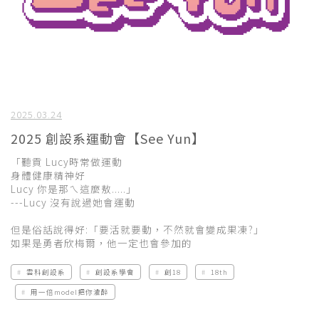
2025.03.24
2025 創設系運動會【See Yun】
「聽貢 Lucy時常做運動
身體健康精神好
Lucy 你是那ㄟ這麼敖.....」
---Lucy 沒有說過她會運動
但是俗話說得好:「要活就要動，不然就會變成果凍?」
如果是勇者欣梅爾，他一定也會參加的
雲科創設系
創設系學會
創18
18th
用一倍model把你灌醉