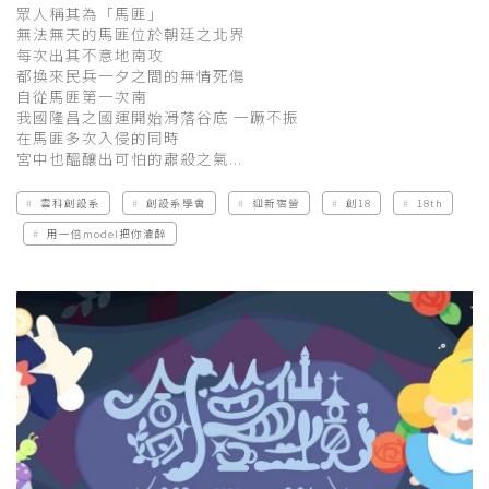
眾人稱其為「馬匪」
無法無天的馬匪位於朝廷之北界
每次出其不意地南攻
都換來民兵一夕之間的無情死傷
自從馬匪第一次南
我國隆昌之國運開始滑落谷底 一蹶不振
在馬匪多次入侵的同時
宮中也醞釀出可怕的肅殺之氣...
雲科創設系
創設系學會
迎新宿營
創18
18th
用一倍model把你灌醉