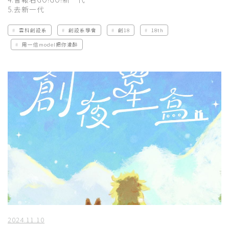
5.去新一代
雲科創設系
創設系學會
創18
18th
用一倍model把你灌醉
2024.11.10