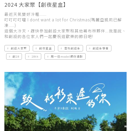
2024 大家聚【創夜星盒】
最近天氣變好冷喔......
叮叮叮叮噹 I dont want a lot for Christmas(瑪麗亞凱莉已解
凍.....)
這個大冷天，趕快參加創設大家聚和其他哥布林夥伴...我是說、
和創設的各位家人們一起慶祝這歡樂的節日吧!
創設大家聚
創夜星盒
雲科創設系
創設系學會
創18
18th
用一倍model把你灌醉