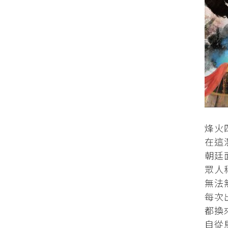
​​​​
在這
朝廷
眾人
無法
每次
都換來
自從