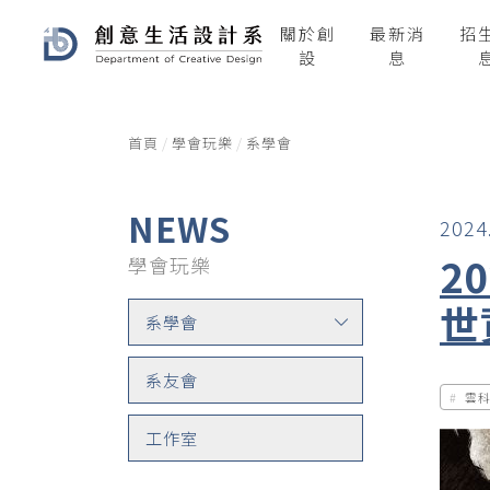
關於創
最新消
招
設
息
首頁
學會玩樂
系學會
NEWS
2024
2
學會玩樂
世
系學會
系友會
雲
工作室