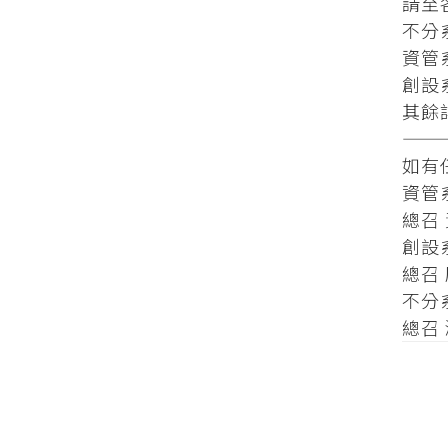
請至
不分系
資管
創設
其餘
——
如有
資管
總召 
創設
總召 
不分
總召 