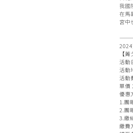
我國
在馬
宮中
——
20
【菁
活動日
活動
活動
單價 
優惠
1.團
2.團
3.繳
繳費