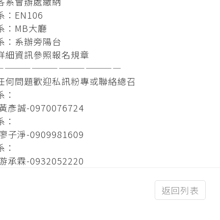
各系會辦處繳納
：EN106
系：MB大廳
系：系辦旁陽台
詳細資訊參照報名規章
——————————————
任何問題歡迎私訊粉專或聯絡總召
系：
黃彥誠-0970076724
系：
廖子淨-0909981609
系：
游承霖-0932052220
返回列表