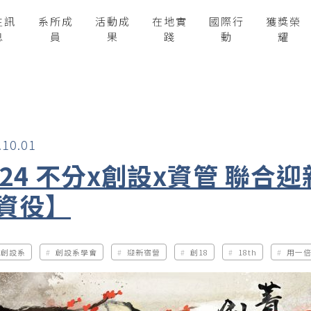
生訊
系所成
活動成
在地實
國際行
獲獎榮
息
員
果
踐
動
耀
.10.01
024 不分x創設x資管 聯合
資役】
科創設系
創設系學會
迎新宿營
創18
18th
用一倍