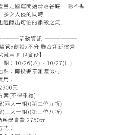
隆昌之國運開始滑落谷底 一蹶不振
匪多次入侵的同時
也醞釀出可怕的肅殺之氣...
————活動資訊-——————
24資管x創設x不分 聯合迎新宿營
戈鐵馬 創世資役】
期：10/26(六) ~ 10/27(日)
地點：南投縣泰雅渡假村
費用：
2900元
方案(不得重複)：
報(兩人一組)(第二位九折)
報(三人一組)(第三位八折)
納系學會費 2750元
方式：