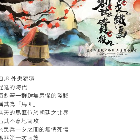
​​​烽火四起 外患猖獗
混亂的時代
面對著一群肆無忌憚的盜賊
稱其為「馬匪」
無天的馬匪位於朝廷之北界
出其不意地南攻
民兵一夕之間的無情死​​​​​​​傷
馬匪第一次南襲