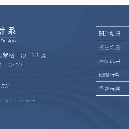
關於創設
招生訊息
大學路三段 123 號
活動成果
01、6402
國際行動
.tw
學會玩樂
ghts reserved.