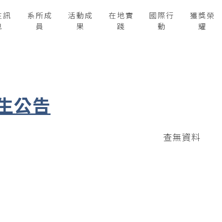
生訊
系所成
活動成
在地實
國際行
獲獎榮
息
員
果
踐
動
耀
生公告
查無資料