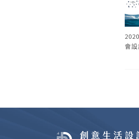
202
會設