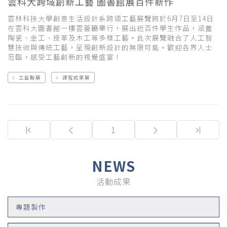
雲科大跨域創新工藝 圖書館展百件新作
雲林科技大學創意生活設計系跨領工藝展覽將於6月7日至14日
在雲科大圖書館一樓雲薈廳舉行，展出近百件學生作品，涵蓋
陶瓷、金工、皮革及木工等多樣工藝。此次展覽融合了人工智
慧技術與傳統工藝，呈現創新設計的無限可能。歡迎各界人士
蒞臨，感受工藝創新的視覺盛宴！
工藝聯展
課程成果展
(current)
1
NEWS
活動成果
專題製作