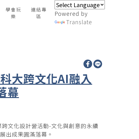
學會玩
連結專
Powered by
樂
區
Translate
內科大跨文化AI融入
落幕
際跨文化設計營活動-文化與創意的永續
走秀展出成果圓滿落幕。