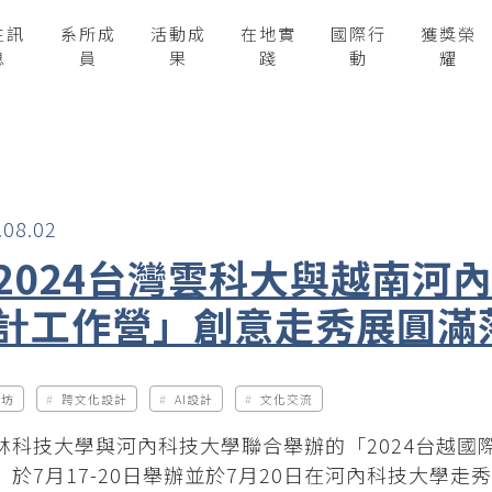
生訊
系所成
活動成
在地實
國際行
獲獎榮
息
員
果
踐
動
耀
.08.02
2024台灣雲科大與越南河
計工作營」創意走秀展圓滿
作坊
跨文化設計
AI設計
文化交流
林科技大學與河內科技大學聯合舉辦的「2024台越國
」於7月17-20日舉辦並於7月20日在河內科技大學