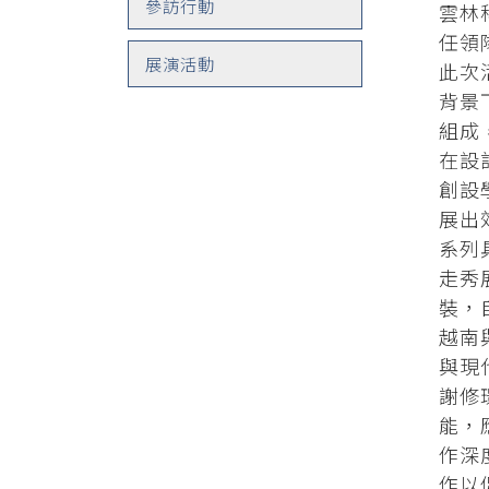
參訪行動
雲林
任領
展演活動
此次
背景
組成
在設
創設
展出
系列
走秀
裝，
越南
與現
謝修
能，
作深
作以