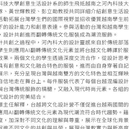
科技大學創意生活設計系的師生飛抵越南之河內科技大
隊、黃世輝教授、彭立勛教授共同詳細介紹創意生活設
活動拓展台灣學生們的國際視野並招收優質越南學生前
下的設計能力和創意表達。參與活動的台灣和越南學生
，設計共創進而翻轉傳統文化服裝成為潮流服飾。
計共創之過程中，河內科大的設計靈感來自於傳統部落
學生則應用AI翻轉傳統文化元素並將台越文化轉譯於
效果。兩個文化的學生透過深度交流合作，從設計思考
具有創意和文化融合特色的服裝，進而由自身穿著自記
展示，充分呈現台灣與越南雙方的文化特色並相互輝映
自信地走在舞台上。每件服裝代表了每個台越混編設計
與台灣傳統服飾的精髓，又融入現代時尚元素。各組的
代設計的完美結合。
璟主任解釋，台越跨文化設計營不僅促進台越兩國間的
應用AI翻轉傳統文化元素為現代潮流符合時代趨勢。
度，加深對不同文化的理解與尊重，展示在全球化背景
促進不同文化的共創與共榮，展現台灣軟實力與新高度