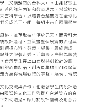
學（又稱越南的台科大）。由謝修璟主
計系的課程內涵和教育理念，希望通過
來雲科學習，以培養台越雙方在全球化
們分成若干小組，每組由來自兩國學生
風格，並萃取這些傳統元素。而雲科大
服裝設計過程，並策畫整個展覽的流程與
到選擇布料、剪裁、縫製，最終完成一
設計之服裝走秀。活動最大亮點為服裝
。台灣學生穿上由台越共創設計的服
組的心血結晶，創設同學應用AI既保留
走秀贏得現場觀眾的掌聲，展現了傳統
文化交流與合作，也激發學生的設計潛
藉由國際跨文化工作營提升台越雙方的合
下如何透過AI應用於設計翻轉及創意合
。