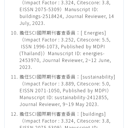
（Impact Factor : 3.324, Citescore: 3.8,
EISSN 2075-5309）Manuscript ID:
buildings-2518424, Journal Reviewer, 14
July, 2023.
擔任SCI國際期刊審查委員：[ Energies]
（Impact Factor : 3.252, Citescore: 5.5,
ISSN 1996-1073, Published by MDPI
(Thailand)）Manuscript ID: energies-
2453970, Journal Reviewer, 2~12 June,
2023.
擔任SCI國際期刊審查委員：[sustainability]
（Impact Factor : 3.889, Citescore: 5.0,
EISSN 2071-1050, Published by MDPI）
Manuscript ID: sustainability-2412855,
Journal Reviewer, 9~19 May 2023.
擔任SCI國際期刊審查委員：[buildings]
（Impact Factor : 3.324, Citescore: 3.8,
EISSN 2075-5309）Manuscript ID: