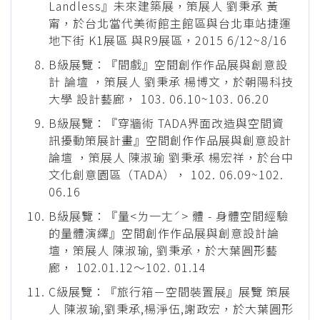
Landless』未來建築展，策展人 劉秉承 黃
甯，於台北當代美術館主館區與台北車站捷運
地下街 K1展區 與R9展區，2015 6/12~8/16
B級展覽：『間戲』空間創作作品展與創意設
計 論壇 ，策展人 劉秉承 楊博文，於朝陽科技
大學 設計藝廊， 103. 06.10~103. 06.20
B級展覽：『穿牆術 TADA界面改造與空間資
訊擾動策展計畫』空間創作作品展與創意設計
論壇 ，策展人 陳淑瑜 劉秉承 楊宏祥，於台中
文化創意園區（TADA）， 102. 06.09~102.
06.16
B級展覽：『量<ㄌ一ㄤˊ> 體 - 身體空間經驗
的量體演繹』空間創作作品展與創意設計論
壇，策展人 陳淑瑜, 劉秉承，於大葉圓形藝
廊， 102.01.12～102. 01.14
C級展覽：『旅行箱－空間裝置展』展覽 策展
人 陳淑瑜,劉秉承,楊淨伍,謝政宏，於大葉圓形