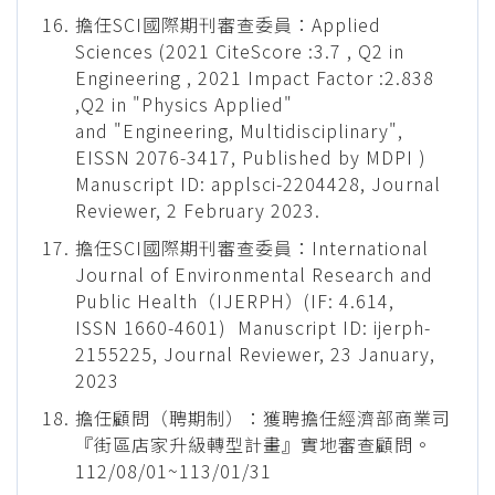
擔任SCI國際期刊審查委員：Applied
Sciences (2021 CiteScore :3.7 , Q2 in
Engineering , 2021 Impact Factor :2.838
,Q2 in "Physics Applied"
and "Engineering, Multidisciplinary",
EISSN 2076-3417, Published by MDPI )
Manuscript ID: applsci-2204428, Journal
Reviewer, 2 February 2023.
擔任SCI國際期刊審查委員：International
Journal of Environmental Research and
Public Health（IJERPH）(IF: 4.614,
ISSN 1660-4601) Manuscript ID: ijerph-
2155225, Journal Reviewer, 23 January,
2023
擔任顧問（聘期制）：獲聘擔任經濟部商業司
『街區店家升級轉型計畫』實地審查顧問。
112/08/01~113/01/31