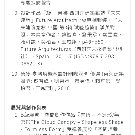
專題採訪報導
設計作品「凝」 榮獲 西班牙建築雜誌『未來
建築』Future Arquitecturas專欄報導，『未
来建筑竞标 中国 第3辑 试验趋势』漢英對
照，本篇章作者：蘇智峰，劉秉承，蔡昱偉，
賴可謙，吳柏君，王威翔，p48~p50，
Future Arquitecturas（西班牙未來建築出版
社），Spain ，2011.7 (ISBN:978-7-308-
08821-3)
榮獲 臺灣塔概念設計國際競圖 優選 (東海建築
團隊: 蘇智峰，劉秉承，蔡昱偉，賴可謙，吳
柏君，王威翔) , 2010
展覽與創作發表
B級展覽：空間創作作品『雲頂 – 不定形/無
常形The Cloud Canopy – Shapeless Shape
/ Formless Form』受邀參展於『空間培養