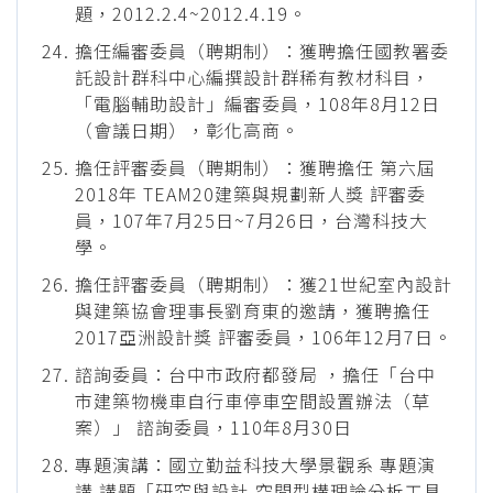
題，2012.2.4~2012.4.19。
擔任編審委員（聘期制）：獲聘擔任國教署委
託設計群科中心編撰設計群稀有教材科目，
「電腦輔助設計」編審委員，108年8月12日
（會議日期），彰化高商。
擔任評審委員（聘期制）：獲聘擔任 第六屆
2018年 TEAM20建築與規劃新人獎 評審委
員，107年7月25日~7月26日，台灣科技大
學。
擔任評審委員（聘期制）：獲21世紀室內設計
與建築協會理事長劉育東的邀請，獲聘擔任
2017亞洲設計獎 評審委員，106年12月7日。
諮詢委員：台中市政府都發局 ，擔任「台中
市建築物機車自行車停車空間設置辦法（草
案）」 諮詢委員，110年8月30日
專題演講：國立勤益科技大學景觀系 專題演
講 講題「研究與設計-空間型構理論分析工具