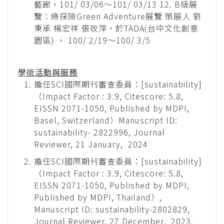
藝廊，101/ 03/06～101/ 03/13 12. B級展
覽：綠探險Green Adventure展覽 策展人 劉
秉承 楊宏祥 張玫萍，於TADA(台中文化創意
園區) ， 100/ 2/19～100/ 3/5
學術活動與服務
擔任SCI國際期刊審查委員：[sustainability]
（Impact Factor : 3.9, Citescore: 5.8,
EISSN 2071-1050, Published by MDPI,
Basel, Switzerland）Manuscript ID:
sustainability- 2822996, Journal
Reviewer, 21 January, 2024
擔任SCI國際期刊審查委員：[sustainability]
（Impact Factor : 3.9, Citescore: 5.8,
EISSN 2071-1050, Published by MDPI,
Published by MDPI, Thailand）,
Manuscript ID: sustainability-2802829,
Journal Reviewer, 27 December, 2023.