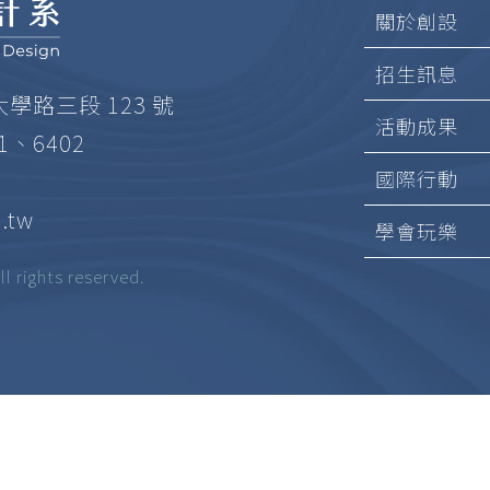
關於創設
招生訊息
大學路三段 123 號
活動成果
01、6402
國際行動
.tw
學會玩樂
ghts reserved.