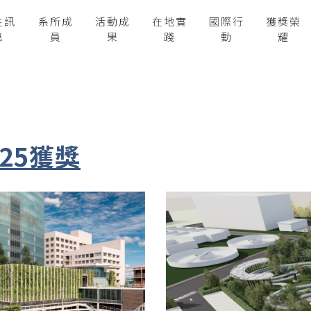
生訊
系所成
活動成
在地實
國際行
獲獎榮
息
員
果
踐
動
耀
025獲獎