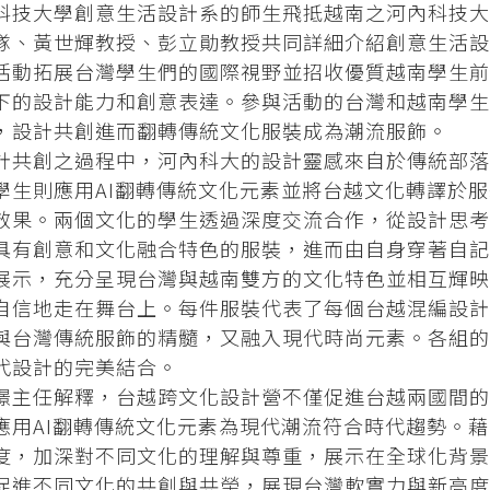
科技大學創意生活設計系的師生飛抵越南之河內科技大
隊、黃世輝教授、彭立勛教授共同詳細介紹創意生活設
活動拓展台灣學生們的國際視野並招收優質越南學生前
下的設計能力和創意表達。參與活動的台灣和越南學生
，設計共創進而翻轉傳統文化服裝成為潮流服飾。
計共創之過程中，河內科大的設計靈感來自於傳統部落
學生則應用AI翻轉傳統文化元素並將台越文化轉譯於
效果。兩個文化的學生透過深度交流合作，從設計思考
具有創意和文化融合特色的服裝，進而由自身穿著自記
展示，充分呈現台灣與越南雙方的文化特色並相互輝映
自信地走在舞台上。每件服裝代表了每個台越混編設計
與台灣傳統服飾的精髓，又融入現代時尚元素。各組的
代設計的完美結合。
璟主任解釋，台越跨文化設計營不僅促進台越兩國間的
應用AI翻轉傳統文化元素為現代潮流符合時代趨勢。
度，加深對不同文化的理解與尊重，展示在全球化背景
促進不同文化的共創與共榮，展現台灣軟實力與新高度