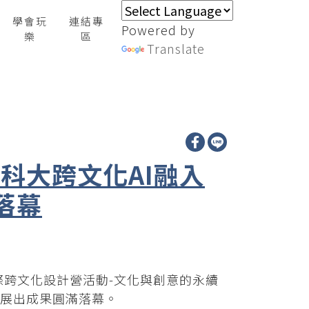
學會玩
連結專
Powered by
樂
區
Translate
內科大跨文化AI融入
落幕
際跨文化設計營活動-文化與創意的永續
走秀展出成果圓滿落幕。