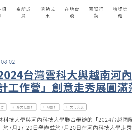
生訊
系所成
活動成
在地實
國際行
獲獎榮
息
員
果
踐
動
耀
.08.02
2024台灣雲科大與越南河
計工作營」創意走秀展圓滿
作坊
跨文化設計
AI設計
文化交流
林科技大學與河內科技大學聯合舉辦的「2024台越國
」於7月17-20日舉辦並於7月20日在河內科技大學