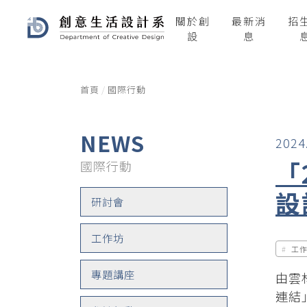
關於創
最新消
招
設
息
首頁
國際行動
NEWS
2024
「
國際行動
設
研討會
工作坊
工
專題講座
由雲
連結