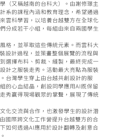
學（又稱越南的台科大）。由謝修璟主
計系的課程內涵和教育理念，希望通過
來雲科學習，以培養台越雙方在全球化
們分成若干小組，每組由來自兩國學生
風格，並萃取這些傳統元素。而雲科大
服裝設計過程，並策畫整個展覽的流程與
到選擇布料、剪裁、縫製，最終完成一
設計之服裝走秀。活動最大亮點為服裝
。台灣學生穿上由台越共創設計的服
組的心血結晶，創設同學應用AI既保留
走秀贏得現場觀眾的掌聲，展現了傳統
文化交流與合作，也激發學生的設計潛
藉由國際跨文化工作營提升台越雙方的合
下如何透過AI應用於設計翻轉及創意合
。