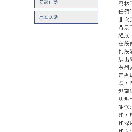
參訪行動
雲林
任領
展演活動
此次
背景
組成
在設
創設
展出
系列
走秀
裝，
越南
與現
謝修
能，
作深
作以