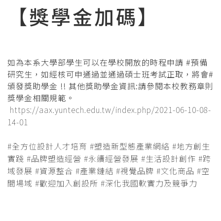
【獎學金加碼】
如為本系大學部學生可以在學校開放的時程申請 #預備
研究生，如經核可申通過並通過碩士班考試正取，將會#
頒發獎助學金 !! 其他獎助學金資訊:請參閱本校教務章則
獎學金相關規範。
https://aax.yuntech.edu.tw/index.php/2021-06-10-08-
14-01
#全方位設計人才培育 #塑造新型態產業網絡 #地方創生
實踐 #品牌塑造經營 #永續經營發展 #生活設計創作 #跨
域發展 #資源整合 #產業鏈結 #視覺品牌 #文化商品 #空
間場域 #歡迎加入創設所 #深化我國軟實力及競爭力