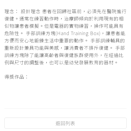
理念： 設計理念 患者在回歸社區前，必須先在醫院進行
復健。通常在練習動作時，治療師傾向於利用現有的相
似物讓患者模擬。但是電器的實物練習，操作可能具有
危險性。 手部訓練方塊(Hand Training Box)，讓患者能
方便而安心地鍛鍊生活中重要的動作。 手部訓練輔具的
重新設計兼具功能與美感，讓消費者不排斥復健。 手部
訓練方塊除了能讓高齡者與復健族群使用外，在經過比
例與尺寸的調整後，也可以是幼兒發展教育的器材。
得獎作品：
返回列表