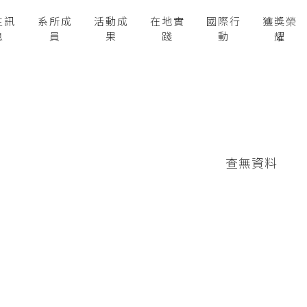
生訊
系所成
活動成
在地實
國際行
獲獎榮
息
員
果
踐
動
耀
查無資料