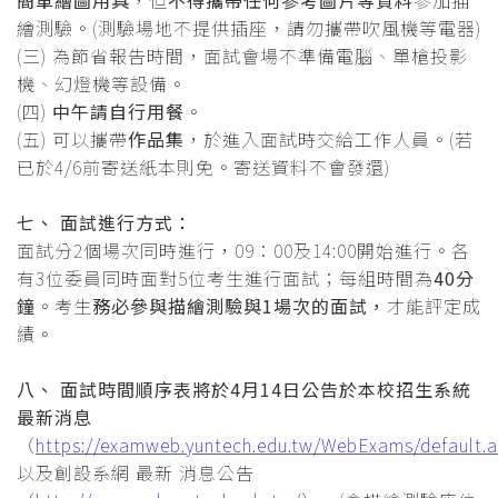
簡單繪圖用具
，但
不得攜帶任何參考圖片等資料
參加描
繪測驗。(測驗場地不提供插座，請勿攜帶吹風機等電器)
(三) 為節省報告時間，面試會場不準備電腦、單槍投影
機、幻燈機等設備。
(四)
中午請自行用餐
。
(五) 可以攜帶
作品集
，於進入面試時交給工作人員。(若
已於4/6前寄送紙本則免。寄送資料不會發還)
七、 面試進行方式：
面試分2個場次同時進行，09：00及14:00開始進行。各
有3位委員同時面對5位考生進行面試；每組時間為
40分
鐘
。考生
務必參與描繪測驗與1場次的面試，
才能評定成
績。
八、 面試時間順序表將於4月14日公告於本校招生系統
最新消息
（
https://examweb.yuntech.edu.tw/WebExams/default.
以及創設系網 最新 消息公告