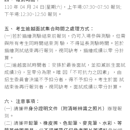
110 年 04 月 24 日(星期六)，上午場:07:30~07:50 報到;
下午場:12:30~12:50 報到。
五、 考生逾越面試集合時間之處理方式：
(一)若於描繪測驗結束前報到，仍可入場參與測驗，但需
與所有考生同時間結束測 驗，不得延長測驗時間。若於
描繪測試結束再行報到，視同缺考，描繪成績以零 分計
算。
(二)逾越面試時間者：安排於最後面試，並扣減該生面試
成績3分，至零分為限。唯 因「不可抗力之因素」，由
招生委員會決議不予扣分者，得不予扣分。考生於面 試
結束後再行報到者，視同缺考，面試成績以零分計算。
六、 注意事項：
(一) 請攜帶
身分證明文件（附清晰辨識之照片）
辦理報
到。
(二) 請攜帶
鉛筆、橡皮擦、色鉛筆、麥克筆、水彩、等