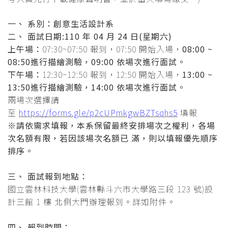
一、 系別：創意生活設計系
二、 面試日期:110 年 04 月 24 日(星期六)
上午場：
07:30~07:50 報到，07:50 開始入場，
08:00 ~
08:50進行描繪測驗，09:00 依場次進行面試。
下午場：
12:30~12:50 報到，12:50 開始入場，
13:00 ~
13:50進行描繪測驗，14:00 依場次進行面試。
兩場次選擇請
至
https://forms.gle/p2cUPmkgwBZTsqhs5
填報
※請依需求填報，本系保留最終安排場次之權利，各場
次名額有限，若因該場次名額已 滿，則以填報優先順序
排序。
三、 面試報到地點：
國立雲林科技大學(雲林縣斗六市大學路三段 123 號)設
計三館 1 樓 北側大門辦理報到。詳如附件。
四、 報到時間：