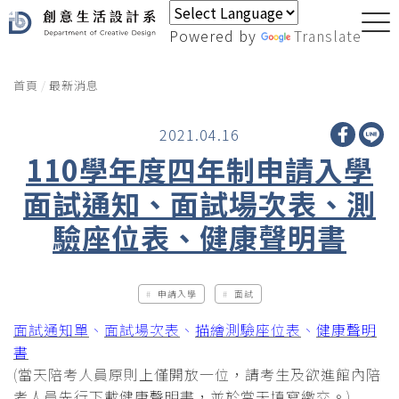
Powered by
Translate
首頁
最新消息
2021.04.16
110學年度四年制申請入學
面試通知、面試場次表、測
驗座位表、健康聲明書
申請入學
面試
面試通知單
、
面試場次表
、
描繪測驗座位表
、
健康聲明
書
(當天陪考人員原則上僅開放一位，請考生及欲進館內陪
考人員先行下載健康聲明書，並於當天填寫繳交。)