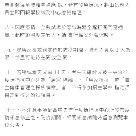
量測體溫至隔離考場應 試，若有發燒情況，將由試務人
員立即回報學校試務中心應變處理。
八、因應疫情，全數試場於應試時將全程打開門窗通
風，此時節溫度差異大，請 自行備妥外套保暖。
九、建議家長或親友們於防疫期間，陪同人員以 1 人為
限，並盡可能待在開放空 間。
十、若甄試當天或前 14 天，考生因確診或被中央流行
疫情指揮中心列為「居家 隔離」、「居家檢疫」或「自
主健康管理之採檢個案」者，不得參加招生學校 指定項
目需到校之甄試項目。
十一、本注意事項配合中央流行疫情指揮中心所發布疫
情訊息修正之。防疫期間，相關訊息請隨時留意瀏覽本
校公告。