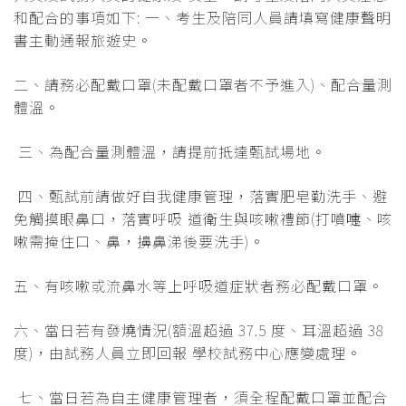
和配合的事項如下: 一、考生及陪同人員請填寫健康聲明
書主動通報旅遊史。
二、請務必配戴口罩(未配戴口罩者不予進入)、配合量測
體溫。
三、為配合量測體溫，請提前抵達甄試場地。
四、甄試前請做好自我健康管理，落實肥皂勤洗手、避
免觸摸眼鼻口，落實呼吸 道衛生與咳嗽禮節(打噴嚏、咳
嗽需掩住口、鼻，擤鼻涕後要洗手)。
五、有咳嗽或流鼻水等上呼吸道症狀者務必配戴口罩。
六、當日若有發燒情況(額溫超過 37.5 度、耳溫超過 38
度)，由試務人員立即回報 學校試務中心應變處理。
七、當日若為自主健康管理者，須全程配戴口罩並配合