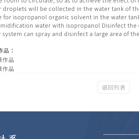
e room to circulate, so as to achieve the effect 
 droplets will be collected in the water tank of t
e for isopropanol organic solvent in the water ta
idification water with isopropanol Disinfect the d
 system can spray and disinfect a large area of t
作品：
返回列表