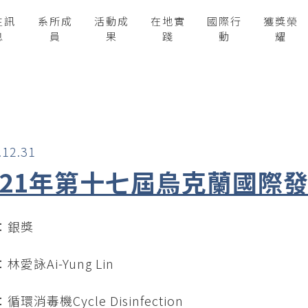
生訊
系所成
活動成
在地實
國際行
獲獎榮
息
員
果
踐
動
耀
.12.31
021年第十七屆烏克蘭國際
：銀獎
林愛詠Ai-Yung Lin
循環消毒機Cycle Disinfection