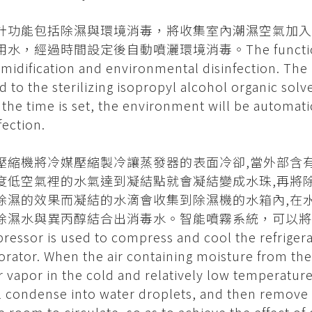
計功能包括除濕與環境消毒，將收集室內潮濕空氣加入
水，經過時間設定後自動噴灑環境消毒。The function of th
midification and environmental disinfection. The 
 to the sterilizing isopropyl alcohol organic sol
 the time is set, the environment will be automat
fection.
壓縮機將冷媒壓縮製冷讓蒸發器的表面冷卻,當外部含
度低空氣裡的水氣達到凝結點就會凝結變成水珠,再將
除濕的效果而凝結的水滴會收集到除濕機的水箱內,在
除濕水與異丙醇結合出消毒水。智能噴霧系統，可以將
essor is used to compress and cool the refrigeran
rator. When the air containing moisture from the
 vapor in the cold and relatively low temperature
ll condense into water droplets, and then remove 