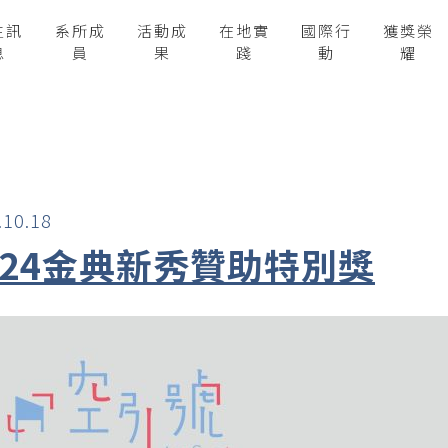
生訊
系所成
活動成
在地實
國際行
獲獎榮
息
員
果
踐
動
耀
.10.18
024金典新秀贊助特別獎