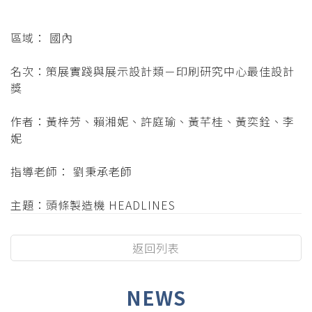
區域： 國內
名次：策展實踐與展示設計類－印刷研究中心最佳設計
獎
作者：黃梓芳、賴湘妮、許庭瑜、黃芊桂、黃奕銓、李
妮
指導老師： 劉秉承老師
主題：頭條製造機 HEADLINES
返回列表
NEWS