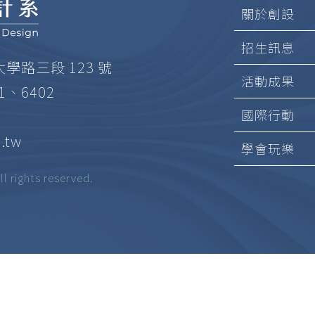
關於創設
招生訊息
大學路三段 123 號
活動成果
01、6402
國際行動
.tw
學會玩樂
ghts reserved.