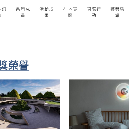
生訊
系所成
活動成
在地實
國際行
獲獎榮
息
員
果
踐
動
耀
獎榮譽