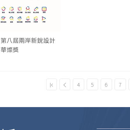
22第八屆兩岸新銳設計
 華燦獎
(current
4
5
6
7